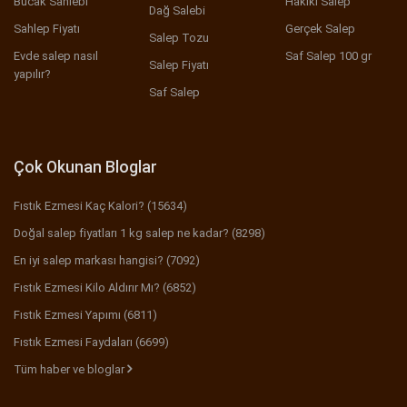
Bucak Sahlebi
Hakiki Salep
Dağ Salebi
Sahlep Fiyatı
Gerçek Salep
Salep Tozu
Evde salep nasıl
Saf Salep 100 gr
Salep Fiyatı
yapılır?
Saf Salep
Çok Okunan Bloglar
Fıstık Ezmesi Kaç Kalori? (15634)
Doğal salep fiyatları 1 kg salep ne kadar? (8298)
En iyi salep markası hangisi? (7092)
Fıstık Ezmesi Kilo Aldırır Mı? (6852)
Fıstık Ezmesi Yapımı (6811)
Fıstık Ezmesi Faydaları (6699)
Tüm haber ve bloglar