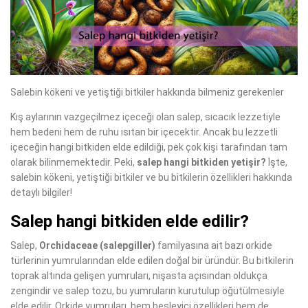
Salebin kökeni ve yetiştiği bitkiler hakkında bilmeniz gerekenler
Kış aylarının vazgeçilmez içeceği olan salep, sıcacık lezzetiyle
hem bedeni hem de ruhu ısıtan bir içecektir. Ancak bu lezzetli
içeceğin hangi bitkiden elde edildiği, pek çok kişi tarafından tam
olarak bilinmemektedir. Peki,
salep hangi bitkiden yetişir?
İşte,
salebin kökeni, yetiştiği bitkiler ve bu bitkilerin özellikleri hakkında
detaylı bilgiler!
Salep hangi bitkiden elde edilir?
Salep,
Orchidaceae (salepgiller)
familyasına ait bazı orkide
türlerinin yumrularından elde edilen doğal bir üründür. Bu bitkilerin
toprak altında gelişen yumruları, nişasta açısından oldukça
zengindir ve salep tozu, bu yumruların kurutulup öğütülmesiyle
elde edilir. Orkide yumruları, hem besleyici özellikleri hem de