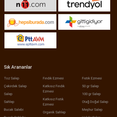
Sık Arananlar
Toz Salep
Fındık Ezmesi
Fıstık Ezmesi
Çekirdek Salep
Katkısız Fındık
50 gr Salep
Ezmesi
Salep
100 gr Salep
Katkısız Fıstık
Sahlep
Otağ Doğal Salep
Ezmesi
Bucak Salebi
Meşhur Salep
Organik Sahlep