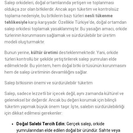
Salep orkideleri, doğal ortamlarında yetişen ve toplanması
oldukça zor olan bitkilerdir. Ancak aşırı tüketim ve kontrolsüz
toplama nedeniyle, bu bitkilerin bazı türleri
nesli tükenme
tehlikesiyle
karşı karşıyadır. Özellikle Türkiye'de, doğal ortamdan
salep orkidesi toplamak yasaklanmıştır. Bu yasağın amacı, orkide
türlerinin korunmasını sağlamak ve sürdürülebilir bir üretim
modeli oluşturmaktır.
Bunun yerine,
kültür üretimi
desteklenmektedir. Yani, orkide
türleri kontrollü bir şekilde yetiştirilerek salep yumruları elde
edilmektedir. Bu yöntem, hem doğal bitki örtüsünün korunmasını
hem de salep üretiminin devamlılığını sağlar.
Salep bitkisinin önemi ve sürdürülebilir tüketim
Salep, sadece lezzetli bir içecek değil, aynı zamanda kültürel ve
geleneksel bir değerdir. Ancak bu değeri korumak için bilinçli
tüketim yapmak büyük önem taşır. İşte, salebin sürdürülebilirliği
için dikkat edilmesi gerekenler:
Doğal Salebi Tercih Edin:
Gerçek salep, orkide
yumrularından elde edilen doğal bir üründür. Sahte veya