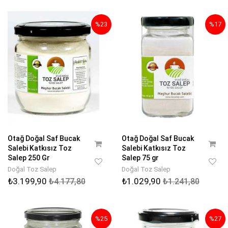
%23
%17
Otağ Doğal Saf Bucak
Otağ Doğal Saf Bucak
Salebi Katkısız Toz
Salebi Katkısız Toz
Salep 250 Gr
Salep 75 gr
Doğal Toz Salep
Doğal Toz Salep
₺3.199,90
₺1.029,90
₺4.177,80
₺1.241,80
%25
%27