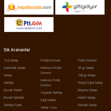
Sık Arananlar
Toz Salep
Fındık Ezmesi
Fıstık Ezmesi
Çekirdek Salep
Katkısız Fındık
50 gr Salep
Ezmesi
Salep
100 gr Salep
Katkısız Fıstık
Sahlep
Otağ Doğal Salep
Ezmesi
Bucak Salebi
Meşhur Salep
Organik Sahlep
Bucak Sahlebi
Hakiki Salep
Dağ Salebi
Sahlep Fiyatı
Gerçek Salep
Salep Tozu