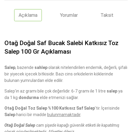
Açıklama
Yorumlar
Taksit
Otağ Doğal Saf Bucak Salebi Katkısız Toz
Salep 100 Gr Açıklaması
Salep
, bazende
sahlep
olarak nitelendirilen endemik, değerli, şifalı
bir yiyecek içecek bitkisidir. Bazı cins orkidelerin köklerinde
bulunan yumrulardan elde edilir.
Salep'in az gramı bile çok değerlidir. 6-7 gramı ile 1 litre
salep
ya
da 1 kg
dondurma
elde etmenizi sağlar.
Otağ Doğal Toz Salep %100 Katkısız Saf Salep
'tir. İçerisinde
Salep
harici bir madde
bulunmamaktadır
.
Otağ Doğal Salep
cam şişede kapağı güvenlik etiketi ile kapatılmış
olarak gönderilmektedir. Afiyetler dileriz.