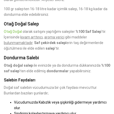
100 gr salepten 16-18 litre kadar içimlik salep, 16-18 kg kadar da
dondurma elde edebilirsiniz.
Otağ Doğal Salep
Otağ Doğal
olarak satışını yaptığımı salepler
%100 Saf Salep
'tir.
İçerisinde
kıvam arttırıcı
,
aroma verici
gibi maddeler
bulunmamaktadır
.
Saf çekirdek salep
lerin taş değirmenlerde
öğütülmesi ile elde edilen
salep
'tir.
Dondurma Salebi
Otağ doğal salep
ile evinizde ya da dondurma dükkanınızda
%100
saf salep
'ten elde edilmiş
dondurmalar
yapabilirsiniz.
Salebin Faydaları
Doğal saf salebin vücudumuza bir çok faydası mevcuttur.
Bunlardan bazıları şunlardır;
Vücudumuzda Kabızlık veya şişkinliği gidermeye yardımcı
olur.
Sindirimi kolaylaştırmaya yardımcı olur.