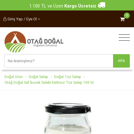
1.100 TL ve Üzeri
Kargo Ücretsiz
0
Giriş Yap / Üye Ol
Doğal Ürün
Doğal Salep
Doğal Toz Salep
Otağ Doğal Saf Bucak Salebi Katkısız Toz Salep 100 Gr