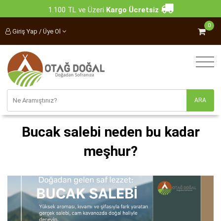
1.100 TL ve Üzeri
Kargo Ücretsiz
0
Giriş Yap / Üye Ol
Bucak salebi neden bu kadar
meşhur?