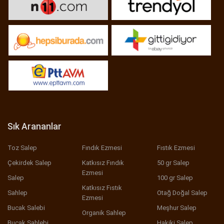
Sık Arananlar
Toz Salep
Fındık Ezmesi
Fıstık Ezmesi
Çekirdek Salep
Katkısız Fındık
50 gr Salep
Ezmesi
Salep
100 gr Salep
Katkısız Fıstık
Sahlep
Otağ Doğal Salep
Ezmesi
Bucak Salebi
Meşhur Salep
Organik Sahlep
Bucak Sahlebi
Hakiki Salep