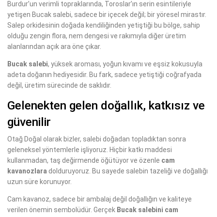
Burdur’un verimli topraklarında, Toroslar’ın serin esintileriyle
yetişen Bucak salebi, sadece bir içecek değil; bir yöresel mirastır.
Salep orkidesinin doğada kendiliğinden yetiştiği bu bölge, sahip
olduğu zengin flora, nem dengesi ve rakımıyla diğer üretim
alanlarından açık ara öne çıkar.
Bucak salebi
, yüksek aroması, yoğun kıvamı ve eşsiz kokusuyla
adeta doğanın hediyesidir. Bu fark, sadece yetiştiği coğrafyada
değil, üretim sürecinde de saklıdır.
Gelenekten gelen doğallık, katkısız ve
güvenilir
Otağ Doğal olarak bizler, salebi doğadan topladıktan sonra
geleneksel yöntemlerle işliyoruz. Hiçbir katkı maddesi
kullanmadan, taş değirmende öğütüyor ve özenle
cam
kavanozlara
dolduruyoruz. Bu sayede salebin tazeliği ve doğallığı
uzun süre korunuyor.
Cam kavanoz, sadece bir ambalaj değil doğallığın ve kaliteye
verilen önemin sembolüdür. Gerçek
Bucak salebini cam