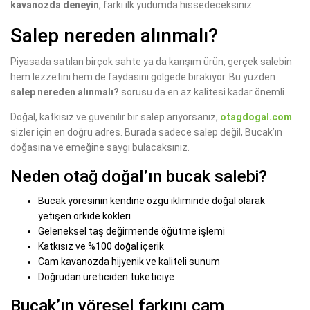
kavanozda deneyin
, farkı ilk yudumda hissedeceksiniz.
Salep nereden alınmalı?
Piyasada satılan birçok sahte ya da karışım ürün, gerçek salebin
hem lezzetini hem de faydasını gölgede bırakıyor. Bu yüzden
salep nereden alınmalı?
sorusu da en az kalitesi kadar önemli.
Doğal, katkısız ve güvenilir bir salep arıyorsanız,
otagdogal.com
sizler için en doğru adres. Burada sadece salep değil, Bucak’ın
doğasına ve emeğine saygı bulacaksınız.
Neden otağ doğal’ın bucak salebi?
Bucak yöresinin kendine özgü ikliminde doğal olarak
yetişen orkide kökleri
Geleneksel taş değirmende öğütme işlemi
Katkısız ve %100 doğal içerik
Cam kavanozda hijyenik ve kaliteli sunum
Doğrudan üreticiden tüketiciye
Bucak’ın yöresel farkını cam