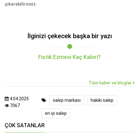
çıkarabilirsiniz.
İlginizi çekecek başka bir yazı
Fıstık Ezmesi Kaç Kalori?
Tüm haber ve bloglar
4.04.2025
salep markası
hakiki salep
7067
en iyi salep
ÇOK SATANLAR