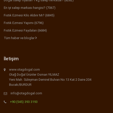
Doğal salep fiyatları 1 kg salep ne kadar? (8282)
En iyi salep markası hangisi? (7067)
Fıstık Ezmesi Kilo Aldırır Mı? (6845)
Fıstık Ezmesi Yapımı (6796)
Fıstık Ezmesi Faydaları (6684)
Tüm haber ve bloglar
İletişim
www.otagdogal.com
Otağ Doğal Ürünler Osman YILMAZ
Yeni Mah. Süleyman Demirel Bulvarı No:13 Kat:2 Daire:204
Bucak/BURDUR
info@otagdogal.com
+90 (545) 393 3193