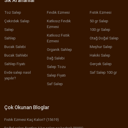
Sık Arananlar
Toz Salep
Fındık Ezmesi
Fıstık Ezmesi
Çekirdek Salep
Katkısız Fındık
50 gr Salep
Ezmesi
Salep
100 gr Salep
Katkısız Fıstık
Sahlep
Otağ Doğal Salep
Ezmesi
Bucak Salebi
Meşhur Salep
Organik Sahlep
Bucak Sahlebi
Hakiki Salep
Dağ Salebi
Sahlep Fiyatı
Gerçek Salep
Salep Tozu
Evde salep nasıl
Saf Salep 100 gr
Salep Fiyatı
yapılır?
Saf Salep
Çok Okunan Bloglar
Fıstık Ezmesi Kaç Kalori? (15619)