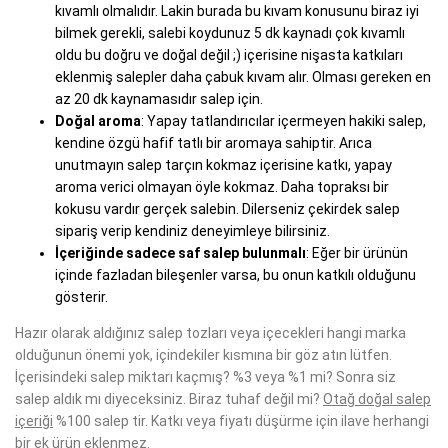
kıvamlı olmalıdır. Lakin burada bu kıvam konusunu biraz iyi
bilmek gerekli, salebi koydunuz 5 dk kaynadı çok kıvamlı
oldu bu doğru ve doğal değil ;) içerisine nişasta katkıları
eklenmiş salepler daha çabuk kıvam alır. Olması gereken en
az 20 dk kaynamasıdır salep için.
Doğal aroma
: Yapay tatlandırıcılar içermeyen hakiki salep,
kendine özgü hafif tatlı bir aromaya sahiptir. Arıca
unutmayın salep tarçın kokmaz içerisine katkı, yapay
aroma verici olmayan öyle kokmaz. Daha topraksı bir
kokusu vardır gerçek salebin. Dilerseniz çekirdek salep
sipariş verip kendiniz deneyimleye bilirsiniz.
İçeriğinde sadece saf salep bulunmalı
: Eğer bir ürünün
içinde fazladan bileşenler varsa, bu onun katkılı olduğunu
gösterir.
Hazır olarak aldığınız salep tozları veya içecekleri hangi marka
olduğunun önemi yok, içindekiler kısmına bir göz atın lütfen.
İçerisindeki salep miktarı kaçmış? %3 veya %1 mi? Sonra siz
salep aldık mı diyeceksiniz. Biraz tuhaf değil mi?
Otağ doğal salep
içeriği
%100 salep tir. Katkı veya fiyatı düşürme için ilave herhangi
bir ek ürün eklenmez.