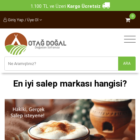
1.100 TL ve Üzeri
Kargo Ücretsiz
0
Giriş Yap / Üye Ol
En iyi salep markası hangisi?