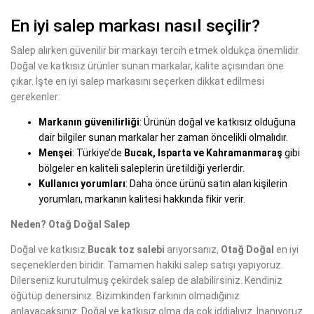
En iyi salep markası nasıl seçilir?
Salep alırken güvenilir bir markayı tercih etmek oldukça önemlidir.
Doğal ve katkısız ürünler sunan markalar, kalite açısından öne
çıkar. İşte en iyi salep markasını seçerken dikkat edilmesi
gerekenler:
Markanın güvenilirliği
: Ürünün doğal ve katkısız olduğuna
dair bilgiler sunan markalar her zaman öncelikli olmalıdır.
Menşei
: Türkiye’de
Bucak, Isparta ve Kahramanmaraş
gibi
bölgeler en kaliteli saleplerin üretildiği yerlerdir.
Kullanıcı yorumları
: Daha önce ürünü satın alan kişilerin
yorumları, markanın kalitesi hakkında fikir verir.
Neden? Otağ Doğal Salep
Doğal ve katkısız
Bucak toz salebi
arıyorsanız,
Otağ Doğal
en iyi
seçeneklerden biridir. Tamamen hakiki salep satışı yapıyoruz.
Dilerseniz kurutulmuş çekirdek salep de alabilirsiniz. Kendiniz
öğütüp denersiniz. Bizimkinden farkının olmadığınız
anlayacaksınız. Doğal ve katkısız olma da çok iddialıyız. İnanıyoruz