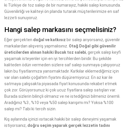
ki Türkiye de toz salep de bir numarayız, hakiki salep konusunda.
Güvenilirliği ve kaliteyi ön planda tutarak müşterilerimize en saf
lezzeti sunuyoruz.
Hangi salep markasını seçmelisiniz?
Eğer gerçekten
doğal ve katkısız
bir salep arıyorsanız, güvenilir
markalardan alışveriş yapmalısınız.
Otağ Doğal gibi güvenilir
üreticilerden alınan hakiki Bucak toz salebi
, gerçek salep keyfi
yaşamak isteyenler için en iyi tercihlerden biridir. Bu şekilde
kaliteden ödün vermeden sizlere saf salep sunmaya çalışıyoruz
lakin bu fiyatlarımıza yansımaktadır. Katkılar eklemediğimiz için
var olan salebi çoğaltım fiyatını düşüremiyoruz. En az kar ile
satmaya çalışsakta piyasada fiyat konusunda rekabet etmek
çok zor. Görüyorsunuz ki çok ucuz fiyatlara salep satışları var.
Burada sizlerin bilinçli olmanız ve ne istediğinizi bilmeniz önemli.
Aradığınız %3 , %10 veya %50 salep karışımı mı? Yoksa %100
salep mi? Tabi ki tercih sizin.
Kış aylarında içinizi ısıtacak hakiki bir salep deneyimi yaşamak
istiyorsanız,
doğru seçim yaparak gerçek lezzetin tadını