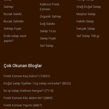
Katkısız Fıstık
Sahlep
Otağ Doğal Salep
Ezmesi
Bucak Salebi
Meşhur Salep
Organik Sahlep
Bucak Sahlebi
Hakiki Salep
Dağ Salebi
Sahlep Fiyatı
Gerçek Salep
Salep Tozu
Evde salep nasıl
Saf Salep 100 gr
Salep Fiyatı
yapılır?
Saf Salep
Çok Okunan Bloglar
Fıstık Ezmesi Kaç Kalori? (15651)
Doğal salep fiyatları 1 kg salep ne kadar? (8322)
En iyi salep markası hangisi? (7114)
Fıstık Ezmesi Kilo Aldırır Mı? (6869)
Fıstık Ezmesi Yapımı (6827)