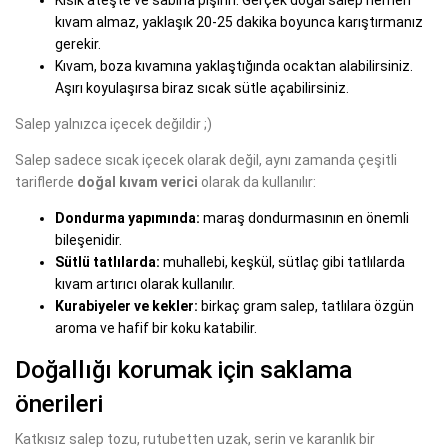
Kısık ateşte ve sabırla pişirin. Gerçek doğal salep hemen
kıvam almaz, yaklaşık 20-25 dakika boyunca karıştırmanız
gerekir.
Kıvam, boza kıvamına yaklaştığında ocaktan alabilirsiniz.
Aşırı koyulaşırsa biraz sıcak sütle açabilirsiniz.
Salep yalnızca içecek değildir ;)
Salep sadece sıcak içecek olarak değil, aynı zamanda çeşitli
tariflerde
doğal kıvam verici
olarak da kullanılır:
Dondurma yapımında:
maraş dondurmasının en önemli
bileşenidir.
Sütlü tatlılarda:
muhallebi, keşkül, sütlaç gibi tatlılarda
kıvam artırıcı olarak kullanılır.
Kurabiyeler ve kekler:
birkaç gram salep, tatlılara özgün
aroma ve hafif bir koku katabilir.
Doğallığı korumak için saklama
önerileri
Katkısız salep tozu, rutubetten uzak, serin ve karanlık bir