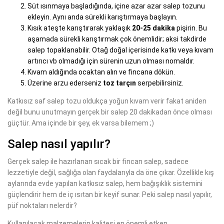
Süt ısınmaya başladığında, içine azar azar salep tozunu
ekleyin. Aynı anda sürekli karıştırmaya başlayın.
Kısık ateşte karıştırarak yaklaşık
20-25 dakika
pişirin. Bu
aşamada sürekli karıştırmak çok önemlidir; aksi takdirde
salep topaklanabilir. Otağ doğal içerisinde katkı veya kıvam
artırıcı vb olmadığı için sürenin uzun olması nomaldır.
Kıvam aldığında ocaktan alın ve fincana dökün.
Üzerine arzu ederseniz
toz tarçın
serpebilirsiniz.
Katkısız saf salep tozu oldukça yoğun kıvam verir fakat aniden
değil bunu unutmayın gerçek bir salep 20 dakikadan önce olması
güçtür. Ama içinde bir şey, ek varsa bilemem ;)
Salep nasıl yapılır?
Gerçek salep ile hazırlanan sıcak bir fincan salep, sadece
lezzetiyle değil, sağlığa olan faydalarıyla da öne çıkar. Özellikle kış
aylarında evde yapılan katkısız salep, hem bağışıklık sistemini
güçlendirir hem de iç ısıtan bir keyif sunar. Peki salep nasıl yapılır,
püf noktaları nelerdir?
Kullanılacak malzemelerin kalitesi en önemli etken