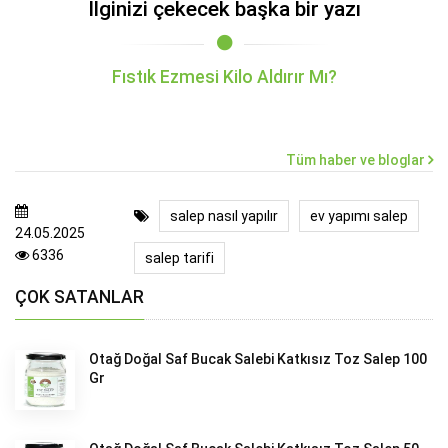
İlginizi çekecek başka bir yazı
Fıstık Ezmesi Kilo Aldırır Mı?
Tüm haber ve bloglar
salep nasıl yapılır
ev yapımı salep
24.05.2025
6336
salep tarifi
ÇOK SATANLAR
Otağ Doğal Saf Bucak Salebi Katkısız Toz Salep 100
Gr