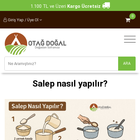
1.100 TL ve Üzeri
Kargo Ücretsiz
0
Giriş Yap / Üye Ol
Salep nasıl yapılır?